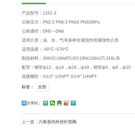
产品型号：1151-3
公称压力：PN2.5 PN6.3 PN16 PN32MPa
公称通径：DN5～DN6
适用介质：油、水、气等多种非腐蚀性和腐蚀性介质
适用温度：-40℃~570℃
制造材料：20#1Cr18Ni9Ti,0Cr18Ni12Mo2Ti,316L等
配管：钢管ф12，ф14，ф16，ф18，铜管ф6，ф8，ф10
连接螺纹：G1/2" 1/2NPT G1/4" 1/4NPT
标签：
全部
分享到：
上一篇：
六角形内外丝针型阀