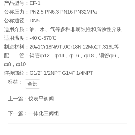
产品型号：EF-1
公称压力：PN2.5 PN6.3 PN16 PN32MPa
公称通径：DN5
适用介质：油、水、气等多种非腐蚀性和腐蚀性介质
适用温度：-40℃-570℃
制造材料：20#1Cr18Ni9Ti,0Cr18Ni12Mo2Ti,316L等
配 管：钢管ф12，ф14，ф16，ф18，铜管ф6，
ф8，ф10
连接螺纹：G1/2" 1/2NPT G1/4" 1/4NPT
标签：
全部
上一篇：仪表平衡阀
下一篇：一体化三阀组